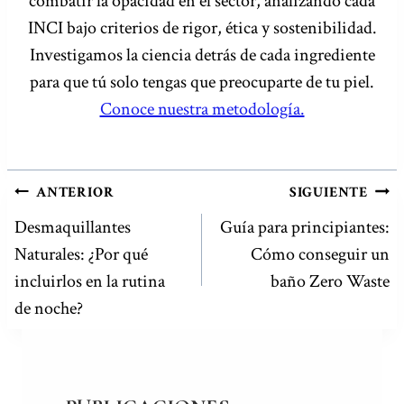
combatir la opacidad en el sector, analizando cada
INCI bajo criterios de rigor, ética y sostenibilidad.
Investigamos la ciencia detrás de cada ingrediente
para que tú solo tengas que preocuparte de tu piel.
Conoce nuestra metodología.
NAVEGACIÓN
ANTERIOR
SIGUIENTE
DE
Desmaquillantes
Guía para principiantes:
Naturales: ¿Por qué
Cómo conseguir un
ENTRADAS
incluirlos en la rutina
baño Zero Waste
de noche?