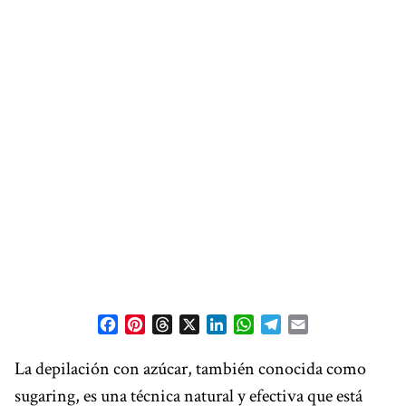
F
P
T
X
L
W
T
E
a
i
h
i
h
e
m
c
n
r
n
a
l
a
La depilación con azúcar, también conocida como
e
t
e
k
t
e
i
sugaring, es una técnica natural y efectiva que está
b
e
a
e
s
g
l