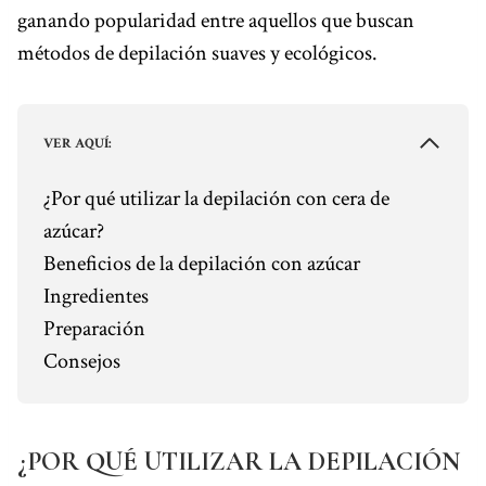
ganando popularidad entre aquellos que buscan
o
r
d
d
A
r
o
e
s
I
p
a
métodos de depilación suaves y ecológicos.
k
s
n
p
m
t
VER AQUÍ:
¿Por qué utilizar la depilación con cera de
azúcar?
Beneficios de la depilación con azúcar
Ingredientes
Preparación
Consejos
¿POR QUÉ UTILIZAR LA DEPILACIÓN