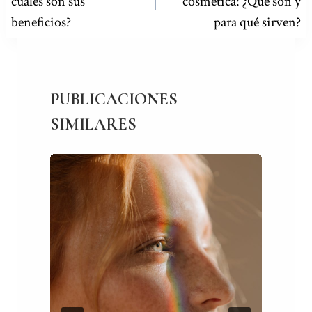
cuáles son sus
cosmética: ¿Qué son y
ENTRADAS
beneficios?
para qué sirven?
PUBLICACIONES
SIMILARES