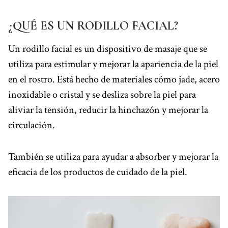
o
e
s
I
p
a
k
s
n
p
m
¿QUÉ ES UN RODILLO FACIAL?
t
Un rodillo facial es un dispositivo de masaje que se
utiliza para estimular y mejorar la apariencia de la piel
en el rostro. Está hecho de materiales cómo jade, acero
inoxidable o cristal y se desliza sobre la piel para
aliviar la tensión, reducir la hinchazón y mejorar la
circulación.
También se utiliza para ayudar a absorber y mejorar la
eficacia de los productos de cuidado de la piel.