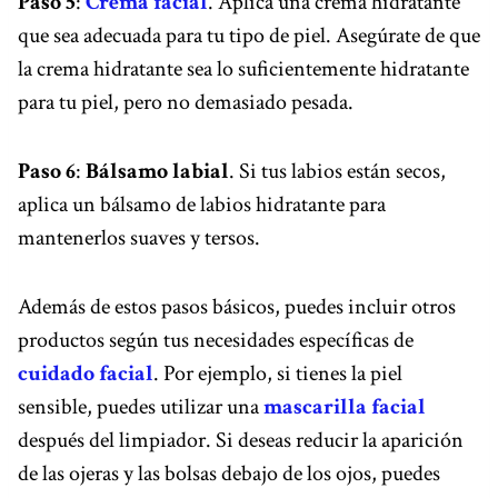
Paso 5
:
Crema facial
. Aplica una crema hidratante
É
E
que sea adecuada para tu tipo de piel. Asegúrate de que
S
la crema hidratante sea lo suficientemente hidratante
Y
para tu piel, pero no demasiado pesada.
P
A
R
Paso 6
:
Bálsamo labial
. Si tus labios están secos,
A
aplica un bálsamo de labios hidratante para
Q
mantenerlos suaves y tersos.
U
É
S
Además de estos pasos básicos, puedes incluir otros
I
productos según tus necesidades específicas de
R
cuidado facial
. Por ejemplo, si tienes la piel
V
E
sensible, puedes utilizar una
mascarilla facial
?
después del limpiador. Si deseas reducir la aparición
de las ojeras y las bolsas debajo de los ojos, puedes