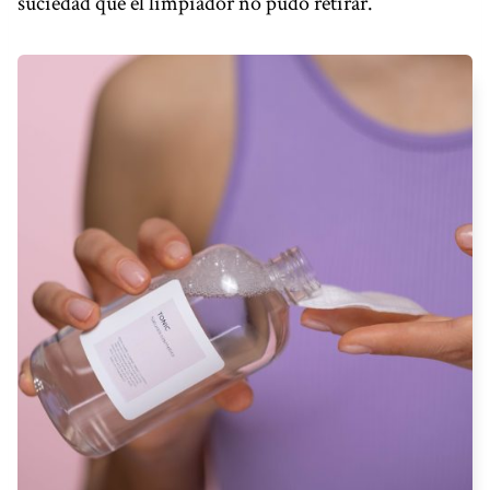
suciedad que el limpiador no pudo retirar.
R
F
A
C
I
A
L
:
¿
Q
U
É
E
S
Y
P
A
R