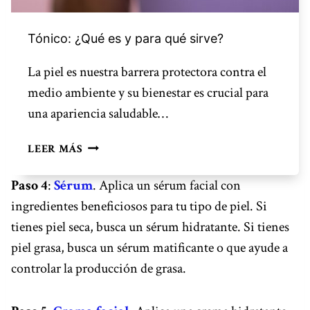
A
Q
U
Tónico: ¿Qué es y para qué sirve?
É
S
La piel es nuestra barrera protectora contra el
I
medio ambiente y su bienestar es crucial para
R
una apariencia saludable…
V
E
T
LEER MÁS
?
Ó
N
Paso 4
:
Sérum
. Aplica un sérum facial con
I
ingredientes beneficiosos para tu tipo de piel. Si
C
tienes piel seca, busca un sérum hidratante. Si tienes
O
:
piel grasa, busca un sérum matificante o que ayude a
¿
controlar la producción de grasa.
Q
U