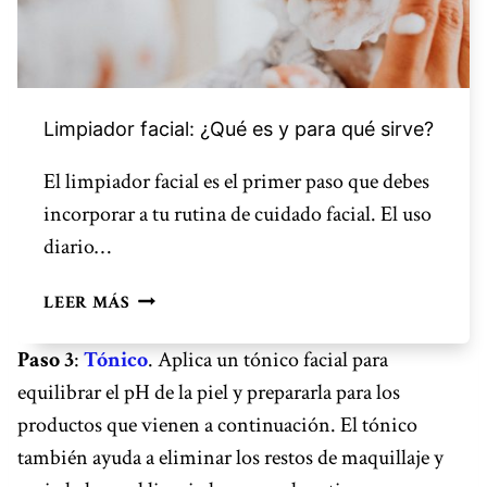
Limpiador facial: ¿Qué es y para qué sirve?
El limpiador facial es el primer paso que debes
incorporar a tu rutina de cuidado facial. El uso
diario…
L
LEER MÁS
I
M
Paso 3
:
Tónico
. Aplica un tónico facial para
P
equilibrar el pH de la piel y prepararla para los
I
productos que vienen a continuación. El tónico
A
D
también ayuda a eliminar los restos de maquillaje y
O