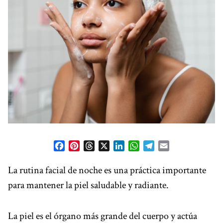
F
P
T
X
L
W
T
E
a
i
h
i
h
e
m
c
n
r
n
a
l
a
La rutina facial de noche es una práctica importante
e
t
e
k
t
e
i
para mantener la piel saludable y radiante.
b
e
a
e
s
g
l
o
r
d
d
A
r
o
e
s
I
p
a
La piel es el órgano más grande del cuerpo y actúa
k
s
n
p
m