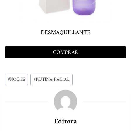
DESMAQUILLANTE
COMPRAR
Etiquetas
#
NOCHE
#
RUTINA FACIAL
de
la
entrada:
Editora