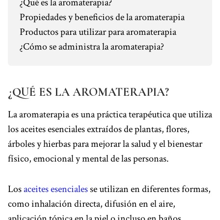
¿Qué es la aromaterapia?
o
e
s
I
p
a
k
s
n
p
m
Propiedades y beneficios de la aromaterapia
t
Productos para utilizar para aromaterapia
¿Cómo se administra la aromaterapia?
¿QUÉ ES LA AROMATERAPIA?
La aromaterapia es una práctica terapéutica que utiliza
los aceites esenciales extraídos de plantas, flores,
árboles y hierbas para mejorar la salud y el bienestar
físico, emocional y mental de las personas.
Los
aceites esenciales
se utilizan en diferentes formas,
como inhalación directa, difusión en el aire,
aplicación tópica en la piel o incluso en baños