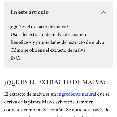
o
e
s
I
p
a
k
s
n
p
m
En este artículo
t
¿Qué es el extracto de malva?
Usos del extracto de malva de cosmética
Beneficios y propiedades del extracto de malva
Cómo se obtiene el extracto de malva
INCI
¿QUÉ ES EL EXTRACTO DE MALVA?
El extracto de malva es un
ingrediente natural
que se
deriva de la planta Malva sylvestris, también
conocida como malva común. Se obtiene a través de