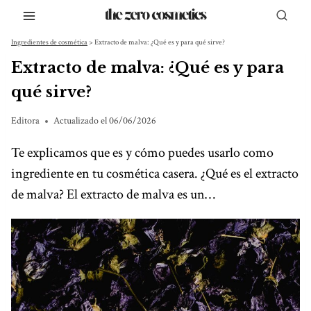
Saltar
al
Ingredientes de cosmética
>
Extracto de malva: ¿Qué es y para qué sirve?
contenido
Extracto de malva: ¿Qué es y para
qué sirve?
Editora
Actualizado el
06/06/2026
Te explicamos que es y cómo puedes usarlo como
ingrediente en tu cosmética casera. ¿Qué es el extracto
de malva? El extracto de malva es un…