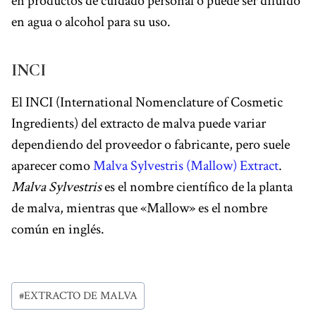
en productos de cuidado personal o puede ser diluido
en agua o alcohol para su uso.
INCI
El INCI (International Nomenclature of Cosmetic
Ingredients) del extracto de malva puede variar
dependiendo del proveedor o fabricante, pero suele
aparecer como
Malva Sylvestris (Mallow) Extract
.
Malva Sylvestris
es el nombre científico de la planta
de malva, mientras que «Mallow» es el nombre
común en inglés.
Etiquetas
#
EXTRACTO DE MALVA
de