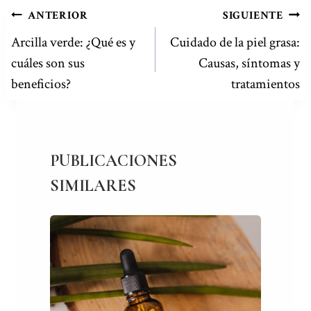
NAVEGACIÓN
ANTERIOR
SIGUIENTE
DE
Arcilla verde: ¿Qué es y
Cuidado de la piel grasa:
cuáles son sus
Causas, síntomas y
ENTRADAS
beneficios?
tratamientos
PUBLICACIONES
SIMILARES