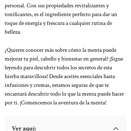
personal. Con sus propiedades revitalizantes y
o
r
d
d
A
r
o
e
s
I
p
a
tonificantes, es el ingrediente perfecto para dar un
k
s
n
p
m
toque de energía y frescura a cualquier rutina de
t
belleza.
¿Quieres conocer más sobre cómo la menta puede
mejorar tu piel, cabello y bienestar en general? ¡Sigue
leyendo para descubrir todos los secretos de esta
hierba maravillosa! Desde aceites esenciales hasta
infusiones y cremas, estamos seguras de que te
encantará descubrir todo lo que la menta puede hacer
por ti. ¡Comencemos la aventura de la menta!
Ver aquí: