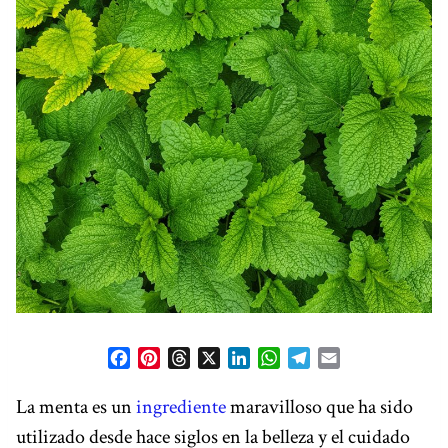
F
P
T
X
L
W
T
E
a
i
h
i
h
e
m
c
n
r
n
a
l
a
La menta es un
ingrediente
maravilloso que ha sido
e
t
e
k
t
e
i
utilizado desde hace siglos en la belleza y el cuidado
b
e
a
e
s
g
l