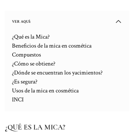
o
e
s
I
p
a
k
s
n
p
m
t
VER AQUÍ:
¿Qué es la Mica?
Beneficios de la mica en cosmética
Compuestos
¿Cómo se obtiene?
¿Dónde se encuentran los yacimientos?
¿Es segura?
Usos de la mica en cosmética
INCI
¿QUÉ ES LA MICA?