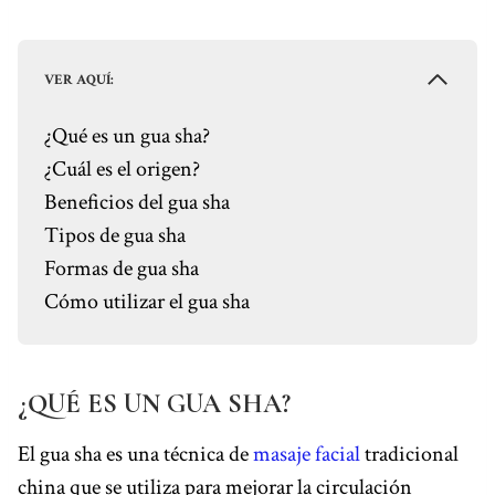
o
e
s
I
p
a
k
s
n
p
m
t
VER AQUÍ:
¿Qué es un gua sha?
¿Cuál es el origen?
Beneficios del gua sha
Tipos de gua sha
Formas de gua sha
Cómo utilizar el gua sha
¿QUÉ ES UN GUA SHA?
El gua sha es una técnica de
masaje facial
tradicional
china que se utiliza para mejorar la circulación